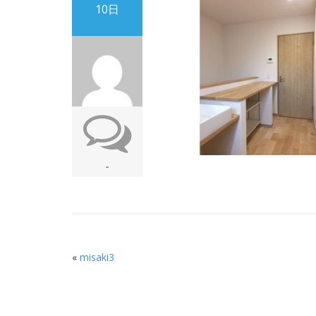
10日
-
«
misaki3