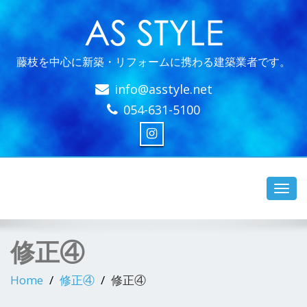
藤枝を中心に新築・リフォームに携わる建築業者です。
info@asstyle.net
054-631-5100
Toggl
navig
修正④
Home
修正④
修正④